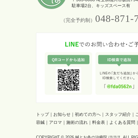
駐車場2台、キッズスペース有
048-871-
（完全予約制）
トップ
｜
お知らせ
｜
初めての方へ
｜
スタッフ紹介
｜
容鍼
｜
アロマ
｜
施術の流れ
｜
料金表
｜
よくある質問
COPYRIGHT © 2026 鍼とお灸の治療院 ほほほ. ALL RIG