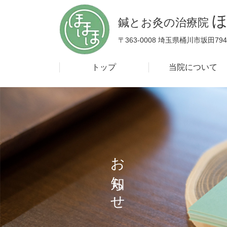
コ
ナ
ン
ビ
鍼とお灸の治療院 
テ
ゲ
〒363-0008 埼玉県桶川市坂田794
ン
ー
ツ
シ
へ
ョ
トップ
当院について
ス
ン
キ
に
ッ
移
プ
動
お
せ
知
ら