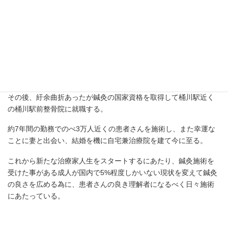
二科 圭介
鍼灸師 院長
中学、高校と陸上部に所属。
短距離を専門とするが高1の合宿で歩けないほどのひどいケガをし
た際に同行していた鍼灸師の施術で驚くほど体が軽くなる。
その体験がきっかけになり鍼灸師になろう！と決める。
その後、紆余曲折あったが鍼灸の国家資格を取得して桶川駅近く
の桶川駅前整骨院に就職する。
約7年間の勤務でのべ3万人近くの患者さんを施術し、また幸運な
ことに妻と出会い、結婚を機に自宅兼治療院を建て今に至る。
これから新たな治療家人生をスタートするにあたり、鍼灸施術を
受けた事がある成人が国内で5%程度しかいない現状を変えて鍼灸
の良さを広める為に、患者さんの良き理解者になるべく日々施術
にあたっている。